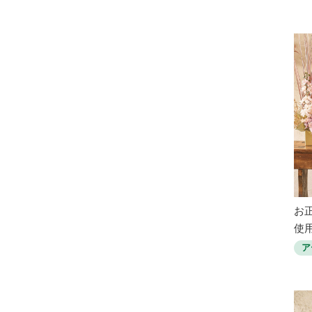
お
使用
ア