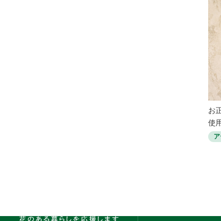
お
使用
ア