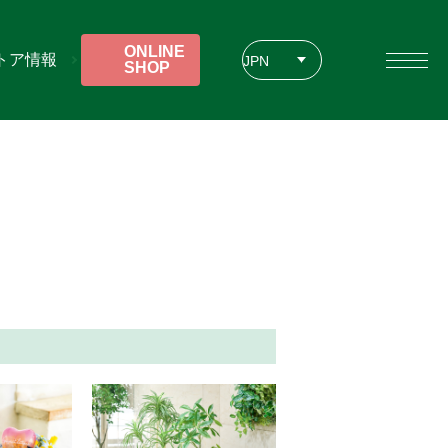
ONLINE
トア情報
JPN
SHOP
ENG
CHT