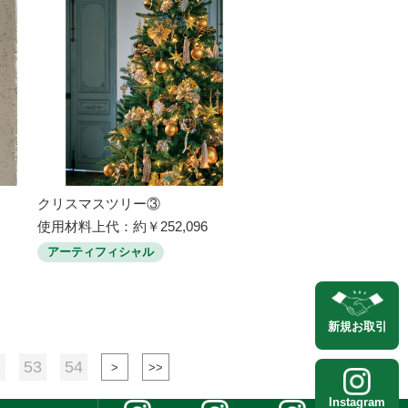
クリスマスツリー③
使用材料上代：約￥252,096
アーティフィシャル
新規
お取引
2
53
54
Instagram