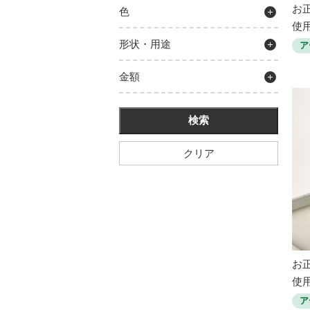
お
色
使用
形状・用途
ア
金額
クリア
お
使用
ア