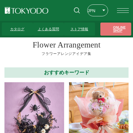
JPN
ENG
トップページ
>
フラワーアレンジアイデア集
>
レッド系
>
21ページ
ONLINE
カタログ
よくある質問
ストア情報
SHOP
CHT
Flower Arrangement
フラワーアレンジアイデア集
おすすめキーワード