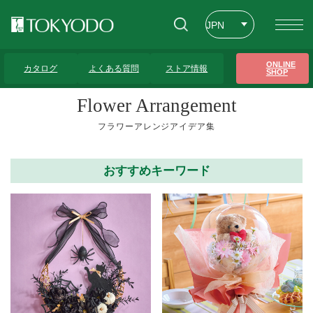
JPN
ENG
トップページ
>
フラワーアレンジアイデア集
>
ホワイト・クリア系
>
33ページ
ONLINE
カタログ
よくある質問
ストア情報
SHOP
CHT
Flower Arrangement
フラワーアレンジアイデア集
おすすめキーワード