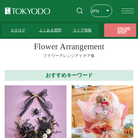
JPN
ENG
トップページ
>
フラワーアレンジアイデア集
>
～3,000円
>
27ページ
ONLINE
カタログ
よくある質問
ストア情報
SHOP
CHT
Flower Arrangement
フラワーアレンジアイデア集
おすすめキーワード