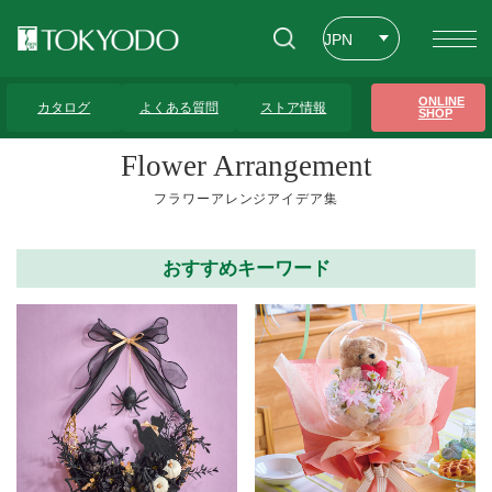
JPN
ENG
トップページ
>
フラワーアレンジアイデア集
>
～3,000円
>
29ページ
ONLINE
カタログ
よくある質問
ストア情報
SHOP
CHT
Flower Arrangement
フラワーアレンジアイデア集
おすすめキーワード