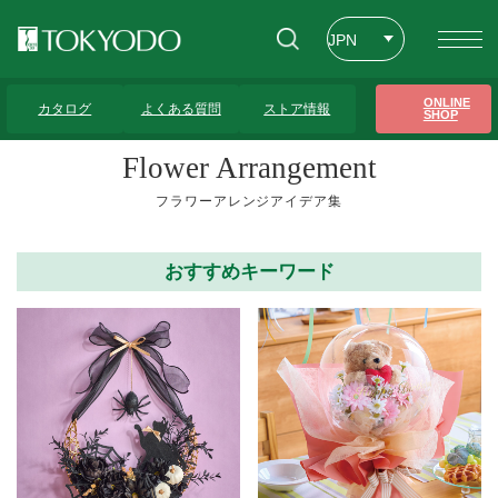
JPN
ENG
トップページ
>
フラワーアレンジアイデア集
>
10,000円～
>
30ページ
ONLINE
カタログ
よくある質問
ストア情報
SHOP
CHT
Flower Arrangement
フラワーアレンジアイデア集
おすすめキーワード