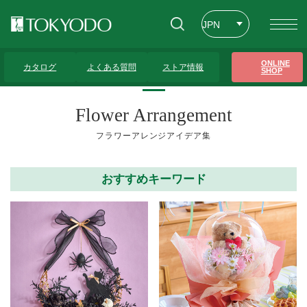
JPN
ENG
トップページ
>
フラワーアレンジアイデア集
>
レッスン（デモ・講習）
>
15ペー
ONLINE
ジ
カタログ
よくある質問
ストア情報
SHOP
CHT
Flower Arrangement
フラワーアレンジアイデア集
おすすめキーワード