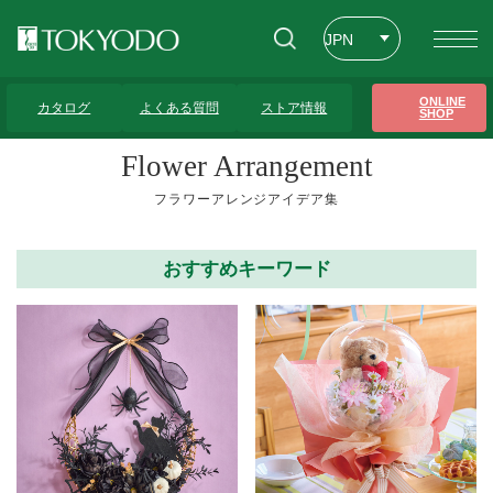
JPN
ENG
トップページ
>
フラワーアレンジアイデア集
>
壁掛け・吊り型
>
30ページ
ONLINE
カタログ
よくある質問
ストア情報
SHOP
CHT
Flower Arrangement
フラワーアレンジアイデア集
おすすめキーワード