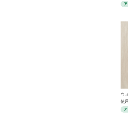
ア
ウ
使用
ア