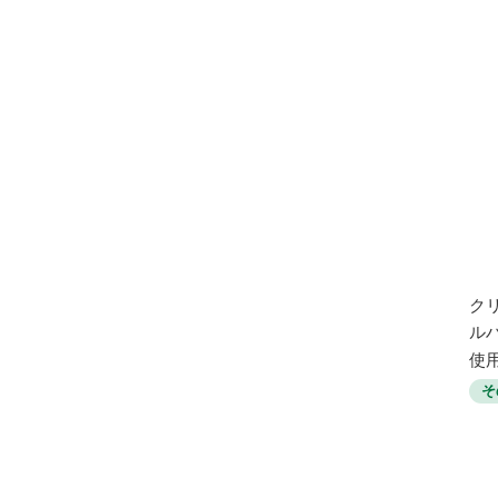
ク
ル
使用
そ