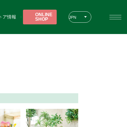
ONLINE
トア情報
JPN
SHOP
ENG
CHT