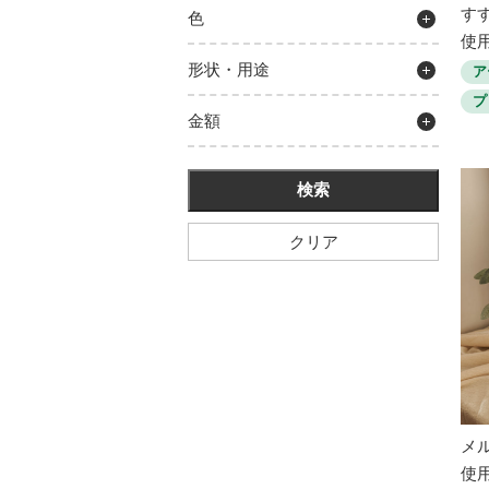
す
色
使用
形状・用途
ア
プ
金額
クリア
メ
使用