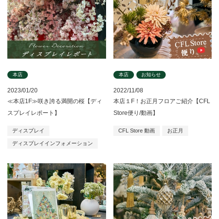
本店
本店
お知らせ
2023/01/20
2022/11/08
≪本店1F≫咲き誇る満開の桜【ディ
本店１F！お正月フロアご紹介【CFL
スプレイレポート】
Store便り/動画】
ディスプレイ
CFL Store 動画
お正月
ディスプレイインフォメーション