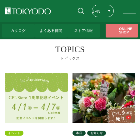
JPN
ENG
トップページ
>
CFL Store トピックス一覧
>
表示店舗
>
本店
>
トップペー
ONLINE
ジ
>
10ページ
カタログ
よくある質問
ストア情報
SHOP
CHT
TOPICS
トピックス
イベント
本店
お知らせ