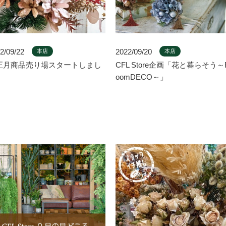
2/09/22
2022/09/20
本店
本店
正月商品売り場スタートしまし
CFL Store企画「花と暮らそう～
oomDECO～」