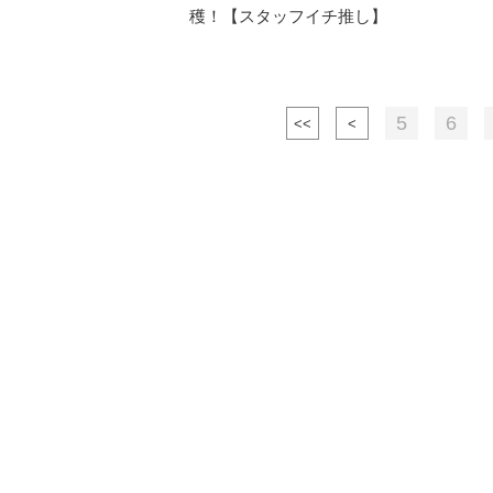
穫！【スタッフイチ推し】
5
6