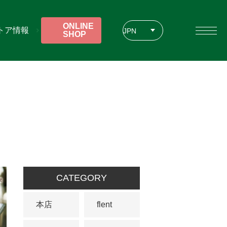
ONLINE
トア情報
JPN
SHOP
ENG
CHT
CATEGORY
本店
flent