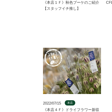
《本店１Ｆ》秋色ブーケのご紹介
CF
【スタッフイチ推し】
2022/07/15
本店
《本店４Ｆ》ドライフラワー新収