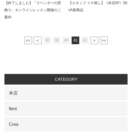
【終了しました】「ラベンダーの壁
【スタッフ イチ推し】《本店6F》SE
飾り」オンラインレッスン開催のご
VA新商品
案内
38
39
40
41
42
CATEGORY
本店
flent
Crea