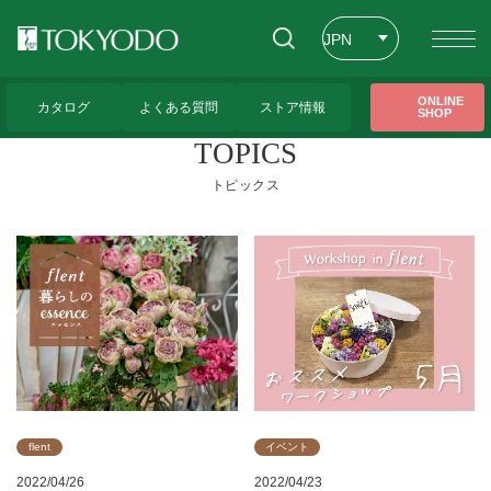
JPN
ENG
トップページ
>
CFL Store トピックス一覧
>
41ページ
ONLINE
カタログ
よくある質問
ストア情報
SHOP
CHT
TOPICS
トピックス
flent
イベント
2022/04/26
2022/04/23