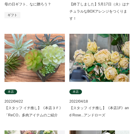
母の日ギフト、なに贈ろう？
【終了しました】5月17日（火）はナ
チュラルなBOXアレンジをつくりま
ギフト
す！
本店
本店
2022/04/22
2022/04/18
【スタッフ イチ推し】《本店３Ｆ》
【スタッフ イチ推し】《本店1F》an
「ReCO」多肉アイテムのご紹介
d Rose...アンドローズ