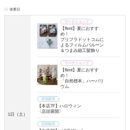
休業日
ワークショップ
【flent】夏におすす
め！
プリフラドットコムに
よるフィルムバルーン
＆つまみ細工髪飾り
ワークショップ
【flent】夏におすす
め！
「自然標本」ハーバリ
ウム
店頭販売
【本店7F】ハロウィン
〈店頭展開〉
1日
（土）
店頭販売