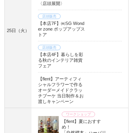
〈店頭展開〉
店頭販売
【本店7F】㈱SG Wond
er zone ポップアップス
25日
（火）
トア
店頭販売
【本店4F】暮らしを彩
る秋のインテリア雑貨
フェア
【flent】アーティフィ
シャルフラワーで作る
オーダーメイドクラッ
チブーケ 当日制作＆お
渡しキャンペーン
ワークショップ
【flent】夏におすす
め！
「自然標本」ハーバリ