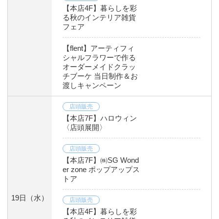
【本店4F】暮らしを彩
る秋のインテリア雑貨
フェア
【flent】アーティフィ
シャルフラワーで作る
オーダーメイドクラッ
チブーケ 当日制作＆お
渡しキャンペーン
店頭販売
【本店7F】ハロウィン
〈店頭展開〉
店頭販売
【本店7F】㈱SG Wond
er zone ポップアップス
トア
19日
（水）
店頭販売
【本店4F】暮らしを彩