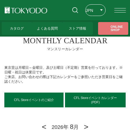
JPN
ENG
トップページ
>
アクセス
>
MONTHLY CALENDAR（マンスリーカレンダー）
ONLINE
カタログ
よくある質問
ストア情報
SHOP
CHT
MONTHLY CALENDAR
マンスリーカレンダー
東京堂は月曜日～金曜日、及び土曜日（不定期）営業を行っております。※
日曜・祝日は休業日です。
ご来店、お問い合わせの際は下記カレンダーをご参照いただき営業日をご確
認ください。
CFL Storeイベントカレンダー
CFL Storeイベントのご紹介
(PDF)
<
>
8
2026年
月