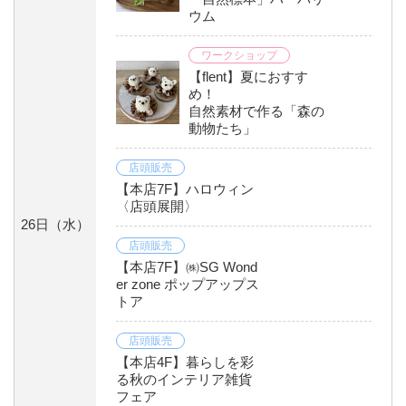
ウム
ワークショップ
【flent】夏におすす
め！
自然素材で作る「森の
動物たち」
店頭販売
【本店7F】ハロウィン
〈店頭展開〉
26日
（水）
店頭販売
【本店7F】㈱SG Wond
er zone ポップアップス
トア
店頭販売
【本店4F】暮らしを彩
る秋のインテリア雑貨
フェア