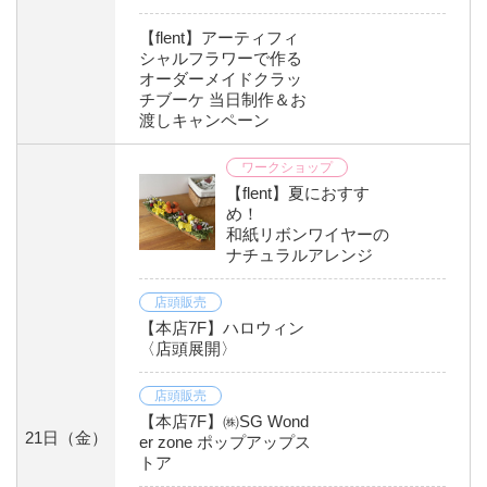
【flent】アーティフィ
シャルフラワーで作る
オーダーメイドクラッ
チブーケ 当日制作＆お
渡しキャンペーン
ワークショップ
【flent】夏におすす
め！
和紙リボンワイヤーの
ナチュラルアレンジ
店頭販売
【本店7F】ハロウィン
〈店頭展開〉
店頭販売
【本店7F】㈱SG Wond
21日
（金）
er zone ポップアップス
トア