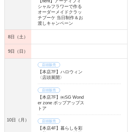
【flent】アーティフィ
シャルフラワーで作る
オーダーメイドクラッ
チブーケ 当日制作＆お
渡しキャンペーン
8日
（土）
9日
（日）
店頭販売
【本店7F】ハロウィン
〈店頭展開〉
店頭販売
【本店7F】㈱SG Wond
er zone ポップアップス
トア
10日
（月）
店頭販売
【本店4F】暮らしを彩