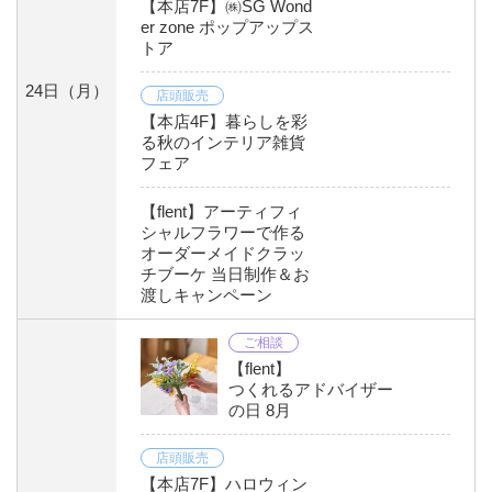
【本店7F】㈱SG Wond
er zone ポップアップス
トア
24日
（月）
店頭販売
【本店4F】暮らしを彩
る秋のインテリア雑貨
フェア
【flent】アーティフィ
シャルフラワーで作る
オーダーメイドクラッ
チブーケ 当日制作＆お
渡しキャンペーン
ご相談
【flent】
つくれるアドバイザー
の日 8月
店頭販売
【本店7F】ハロウィン