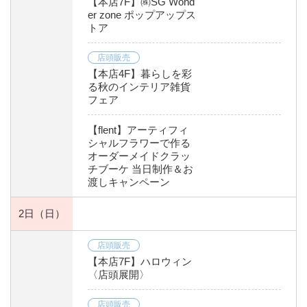
【本店7F】㈱SG Wond
er zone ポップアップス
トア
店頭販売
【本店4F】暮らしを彩
る秋のインテリア雑貨
フェア
【flent】アーティフィ
シャルフラワーで作る
オーダーメイドクラッ
チブーケ 当日制作＆お
渡しキャンペーン
2日
（日）
店頭販売
【本店7F】ハロウィン
〈店頭展開〉
店頭販売