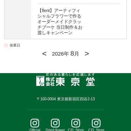
【flent】アーティフィ
シャルフラワーで作る
オーダーメイドクラッ
チブーケ 当日制作＆お
渡しキャンペーン
休業日
<
>
8
2026年
月
〒160-0004 東京都新宿区四谷2-13
Official
Dried flower
CFL Store
CFL Store