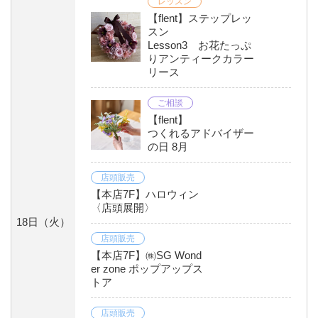
レッスン
【flent】ステップレッ
スン
Lesson3 お花たっぷ
りアンティークカラー
リース
ご相談
【flent】
つくれるアドバイザー
の日 8月
店頭販売
【本店7F】ハロウィン
〈店頭展開〉
18日
（火）
店頭販売
【本店7F】㈱SG Wond
er zone ポップアップス
トア
店頭販売