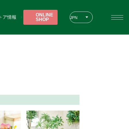
ONLINE
トア情報
JPN
SHOP
ENG
CHT