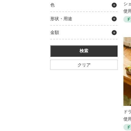
シ
色
使用
形状・用途
ド
金額
クリア
ド
使用
ド