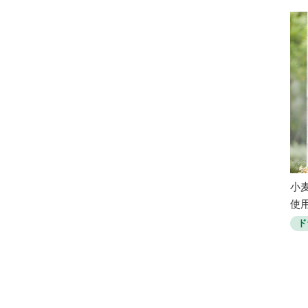
小
使
ド