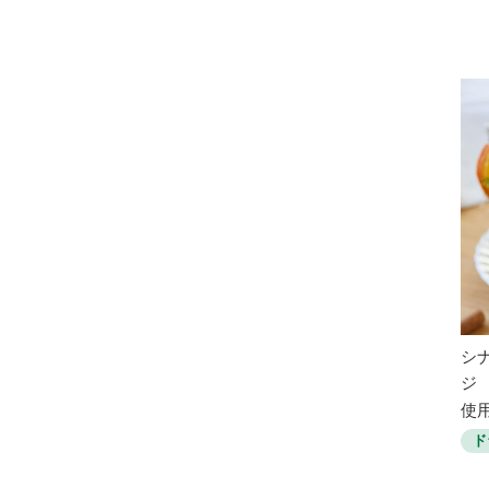
シ
ジ
使用
ド