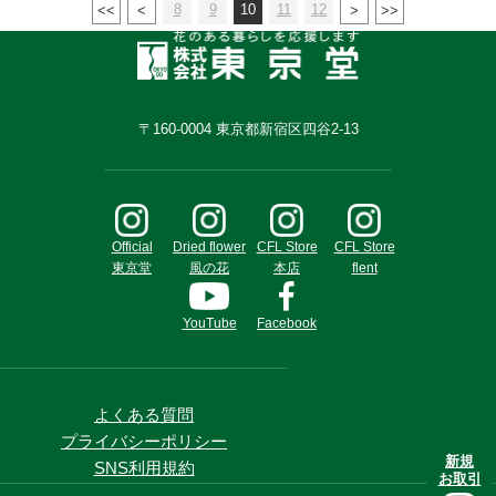
8
9
10
11
12
〒160-0004 東京都新宿区四谷2-13
Official
Dried flower
CFL Store
CFL Store
東京堂
風の花
本店
flent
YouTube
Facebook
よくある質問
プライバシーポリシー
新規
SNS利用規約
お取引