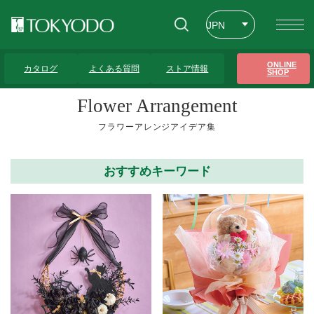
JPN
ENG
トップページ
>
フラワーアレンジアイデア集
>
お正月
>
10ページ
ONLINE
カタログ
よくある質問
ストア情報
SHOP
CHT
Flower Arrangement
フラワーアレンジアイデア集
おすすめキーワード