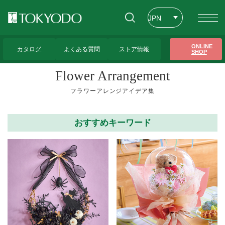
JPN
ENG
トップページ
>
フラワーアレンジアイデア集
>
5,000円～7,000円
>
2ページ
ONLINE
カタログ
よくある質問
ストア情報
SHOP
CHT
Flower Arrangement
フラワーアレンジアイデア集
おすすめキーワード