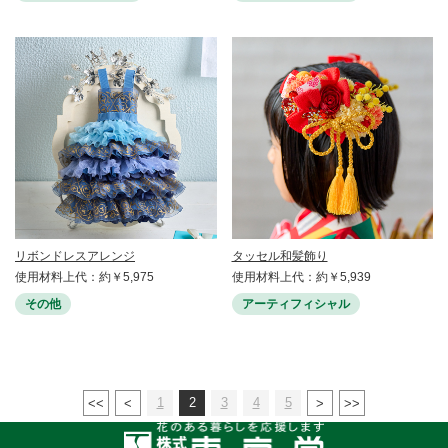
リボンドレスアレンジ
タッセル和髪飾り
使用材料上代：約￥5,975
使用材料上代：約￥5,939
その他
アーティフィシャル
1
2
3
4
5