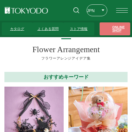
JPN
ENG
トップページ
>
フラワーアレンジアイデア集
>
レッスン（デモ・講習）
>
6ペー
ONLINE
ジ
カタログ
よくある質問
ストア情報
SHOP
CHT
Flower Arrangement
フラワーアレンジアイデア集
おすすめキーワード