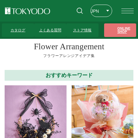
JPN
ENG
トップページ
>
フラワーアレンジアイデア集
>
置き型
>
20ページ
ONLINE
カタログ
よくある質問
ストア情報
SHOP
CHT
Flower Arrangement
フラワーアレンジアイデア集
おすすめキーワード