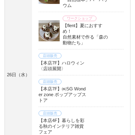
ウム
ワークショップ
【flent】夏におすす
め！
自然素材で作る「森の
動物たち」
店頭販売
【本店7F】ハロウィン
〈店頭展開〉
26日
（水）
店頭販売
【本店7F】㈱SG Wond
er zone ポップアップス
トア
店頭販売
【本店4F】暮らしを彩
る秋のインテリア雑貨
フェア