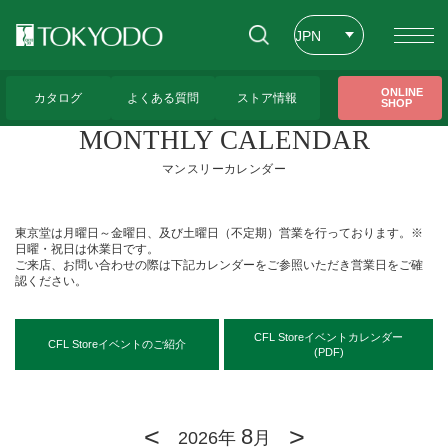
JPN
ENG
トップページ
>
アクセス
>
MONTHLY CALENDAR（マンスリーカレンダー）
ONLINE
カタログ
よくある質問
ストア情報
SHOP
CHT
MONTHLY CALENDAR
マンスリーカレンダー
東京堂は月曜日～金曜日、及び土曜日（不定期）営業を行っております。※
日曜・祝日は休業日です。
ご来店、お問い合わせの際は下記カレンダーをご参照いただき営業日をご確
認ください。
CFL Storeイベントカレンダー
CFL Storeイベントのご紹介
(PDF)
<
>
8
2026年
月