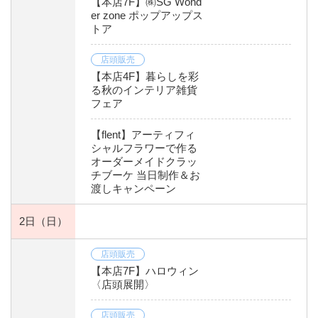
【本店7F】㈱SG Wond
er zone ポップアップス
トア
店頭販売
【本店4F】暮らしを彩
る秋のインテリア雑貨
フェア
【flent】アーティフィ
シャルフラワーで作る
オーダーメイドクラッ
チブーケ 当日制作＆お
渡しキャンペーン
2日
（日）
店頭販売
【本店7F】ハロウィン
〈店頭展開〉
店頭販売