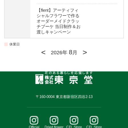
【flent】アーティフィ
シャルフラワーで作る
オーダーメイドクラッ
チブーケ 当日制作＆お
渡しキャンペーン
休業日
<
>
8
2026年
月
〒160-0004 東京都新宿区四谷2-13
Official
Dried flower
CFL Store
CFL Store