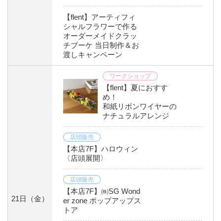
【flent】アーティフィ
シャルフラワーで作る
オーダーメイドクラッ
チブーケ 当日制作＆お
渡しキャンペーン
ワークショップ
【flent】夏におすす
め！
和紙リボンワイヤーの
ナチュラルアレンジ
店頭販売
【本店7F】ハロウィン
〈店頭展開〉
店頭販売
【本店7F】㈱SG Wond
21日
（金）
er zone ポップアップス
トア