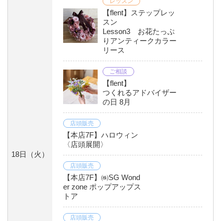
レッスン
【flent】ステップレッ
スン
Lesson3 お花たっぷ
りアンティークカラー
リース
ご相談
【flent】
つくれるアドバイザー
の日 8月
店頭販売
【本店7F】ハロウィン
〈店頭展開〉
18日
（火）
店頭販売
【本店7F】㈱SG Wond
er zone ポップアップス
トア
店頭販売