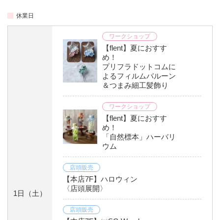
休業日
ワークショップ
【flent】夏におすす
め！
プリフラドットコムに
よるフィルムバルーン
＆つまみ細工髪飾り
ワークショップ
【flent】夏におすす
め！
「自然標本」ハーバリ
ウム
店頭販売
【本店7F】ハロウィン
〈店頭展開〉
1日
（土）
店頭販売