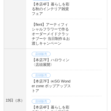
【本店4F】暮らしを彩
る秋のインテリア雑貨
フェア
【flent】アーティフィ
シャルフラワーで作る
オーダーメイドクラッ
チブーケ 当日制作＆お
渡しキャンペーン
店頭販売
【本店7F】ハロウィン
〈店頭展開〉
店頭販売
【本店7F】㈱SG Wond
er zone ポップアップス
トア
19日
（水）
店頭販売
【本店4F】暮らしを彩