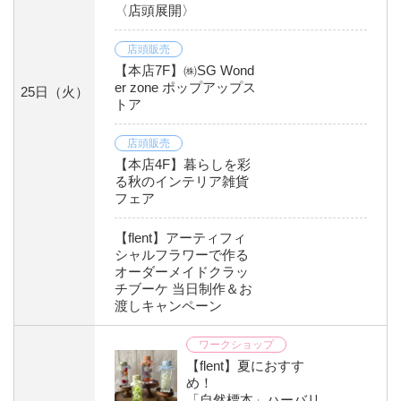
〈店頭展開〉
店頭販売
【本店7F】㈱SG Wond
er zone ポップアップス
25日
（火）
トア
店頭販売
【本店4F】暮らしを彩
る秋のインテリア雑貨
フェア
【flent】アーティフィ
シャルフラワーで作る
オーダーメイドクラッ
チブーケ 当日制作＆お
渡しキャンペーン
ワークショップ
【flent】夏におすす
め！
「自然標本」ハーバリ