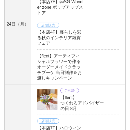
【本店7F】㈱SG Wond
er zone ポップアップス
トア
24日
（月）
店頭販売
【本店4F】暮らしを彩
る秋のインテリア雑貨
フェア
【flent】アーティフィ
シャルフラワーで作る
オーダーメイドクラッ
チブーケ 当日制作＆お
渡しキャンペーン
ご相談
【flent】
つくれるアドバイザー
の日 8月
店頭販売
【本店7F】ハロウィン