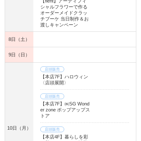
【flent】アーティフィ
シャルフラワーで作る
オーダーメイドクラッ
チブーケ 当日制作＆お
渡しキャンペーン
8日
（土）
9日
（日）
店頭販売
【本店7F】ハロウィン
〈店頭展開〉
店頭販売
【本店7F】㈱SG Wond
er zone ポップアップス
トア
10日
（月）
店頭販売
【本店4F】暮らしを彩