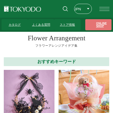
JPN
ENG
トップページ
>
フラワーアレンジアイデア集
ONLINE
カタログ
よくある質問
ストア情報
SHOP
CHT
Flower Arrangement
フラワーアレンジアイデア集
おすすめキーワード