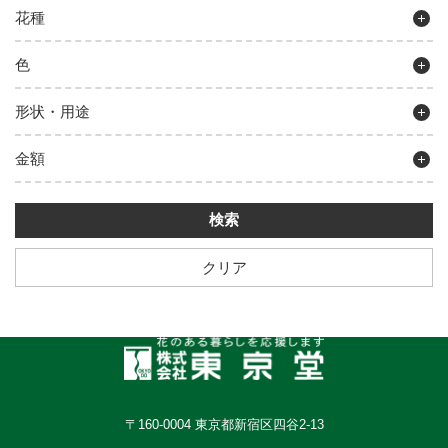
花種
色
形状・用途
金額
クリア
〒160-0004 東京都新宿区四谷2-13