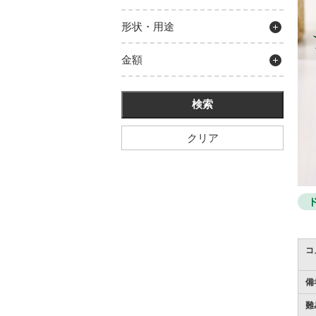
形状・用途
金額
クリア
コ
備
難