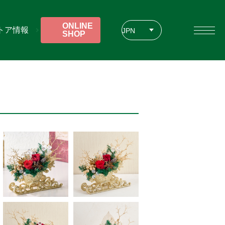
ONLINE
トア情報
JPN
SHOP
ENG
CHT