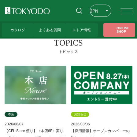
JPN
ENG
トップページ
>
CFL Store トピックス一覧
ONLINE
カタログ
よくある質問
ストア情報
SHOP
CHT
TOPICS
トピックス
本店
お知らせ
2026/08/07
2026/08/06
【CFL Store 便り】〈本店6F〉実り
【採用情報】オープンカンパニーの