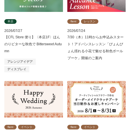
本店
flent
レッスン
2026/07/27
2026/07/24
【CFL Store 便り】〈本店1F〉ほん
7/30（木）11時からお申込みスター
のりビターな秋色で Bittersweet Autu
ト！アドバンスレッスン「ぴょんぴ
mn
ょん揺れる小花で魅せる秋色ボール
ブーケ」開催のご案内
アレンジアイデア
ディスプレイ
flent
イベント
flent
イベント