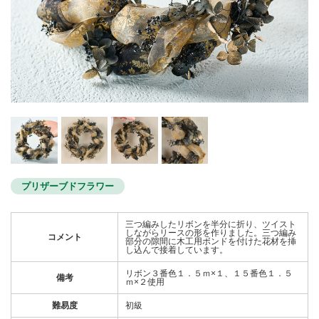
プリザーブドフラワー
三つ編みしたリボンを半分に折り、ツイスト
しながらリースの形を作りました。三つ編み
コメント
部分の隙間に木工用ボンドを付けた花材を挿
し込んで接着しています。
リボン３番色１．５ｍ×１、１５番色１．５
備考
ｍ×２使用
難易度
初級