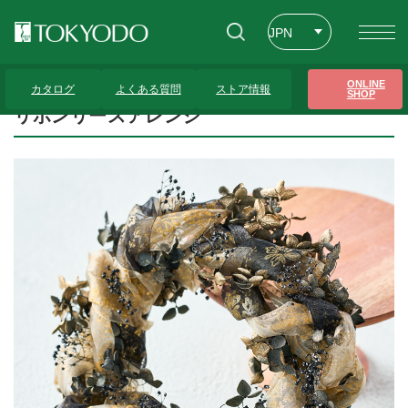
JPN
ENG
トップページ
>
プレゼンテーションギャラリー
>
リボンリースアレンジ
ONLINE
カタログ
よくある質問
ストア情報
SHOP
CHT
リボンリースアレンジ