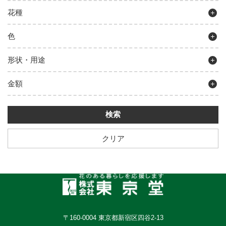
花種
色
形状・用途
金額
クリア
〒160-0004 東京都新宿区四谷2-13