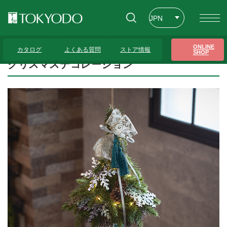
JPN
ENG
トップページ
>
プレゼンテーションギャラリー
>
クリスマスデコレーション
ONLINE
カタログ
よくある質問
ストア情報
SHOP
CHT
クリスマスデコレーション