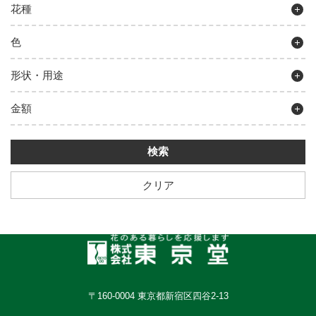
花種
色
形状・用途
金額
クリア
〒160-0004 東京都新宿区四谷2-13