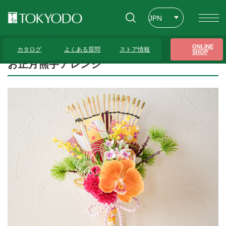
JPN
ENG
トップページ
>
プレゼンテーションギャラリー
>
お正月熊手アレンジ
ONLINE
カタログ
よくある質問
ストア情報
SHOP
CHT
お正月熊手アレンジ