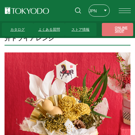
JPN
ENG
トップページ
>
プレゼンテーションギャラリー
>
升ドライアレンジ
ONLINE
カタログ
よくある質問
ストア情報
SHOP
CHT
升ドライアレンジ