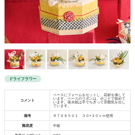
ドライフラワー
ベースにフォームをセットし、花材を挿して
います。ベースのリボンは、ボンドで留めて
コメント
います。落水紙は手でちぎって雰囲気を出し
ています。
備考
ＲＴ６６５０１ ３０×３０ｃｍ使用
難易度
中級