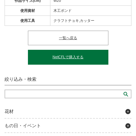
作品サイズ(cm)
W20
使用資材
木工ボンド
使用工具
クラフトチョキ,カッター
一覧へ戻る
NetCFLで購入する
絞り込み・検索
花材
もの日・イベント