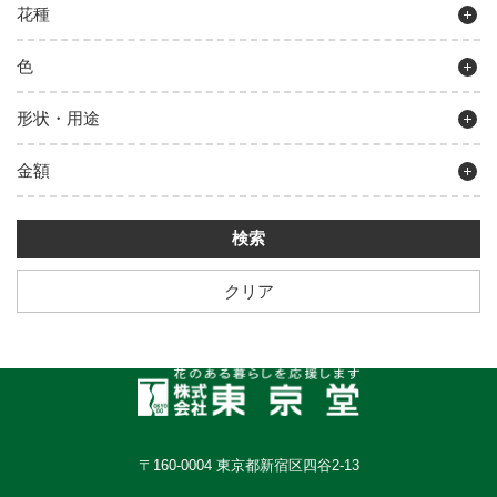
花種
色
形状・用途
金額
クリア
〒160-0004 東京都新宿区四谷2-13