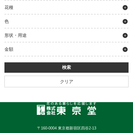
花種
色
形状・用途
金額
クリア
〒160-0004 東京都新宿区四谷2-13