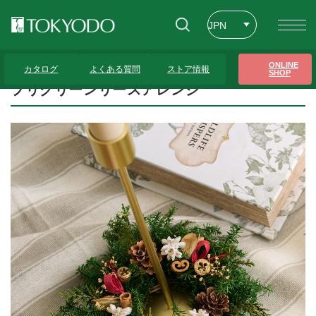
JPN
ENG
トップページ
>
プレゼンテーションギャラリー
>
プリグリーンリースアレンジ
ONLINE
カタログ
よくある質問
ストア情報
SHOP
CHT
プリグリーンリースアレンジ