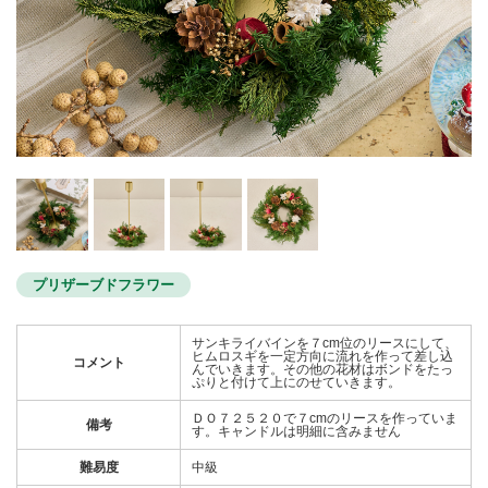
プリザーブドフラワー
サンキライバインを７cm位のリースにして、
ヒムロスギを一定方向に流れを作って差し込
コメント
んでいきます。その他の花材はボンドをたっ
ぷりと付けて上にのせていきます。
ＤＯ７２５２０で７cmのリースを作っていま
備考
す。キャンドルは明細に含みません
難易度
中級