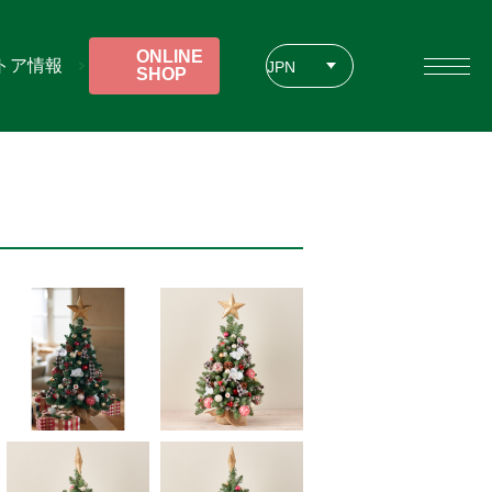
ONLINE
トア情報
JPN
SHOP
ENG
CHT