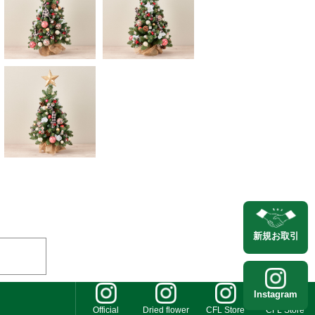
新規
お取引
Instagram
Official
Dried flower
CFL Store
CFL Store