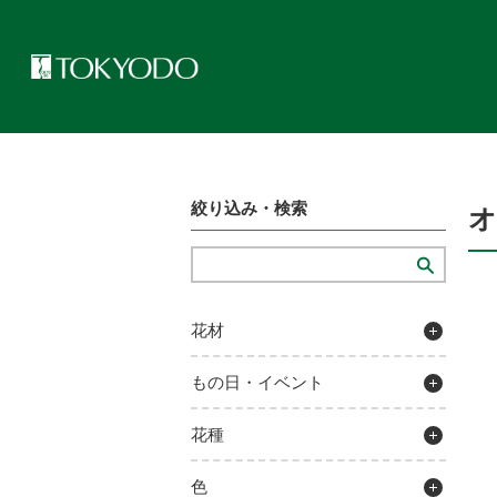
トップページ
>
プレゼンテーションギャラリー
>
オーナメント モ
絞り込み・検索
オ
花材
もの日・イベント
花種
色