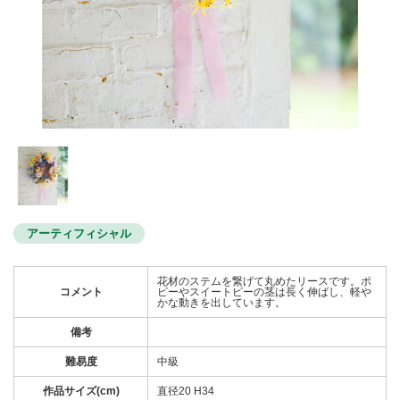
アーティフィシャル
花材のステムを繋げて丸めたリースです。ポ
コメント
ピーやスイートピーの茎は長く伸ばし、軽や
かな動きを出しています。
備考
難易度
中級
作品サイズ(cm)
直径20 H34