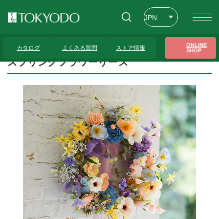
JPN
ENG
トップページ
>
プレゼンテーションギャラリー
>
スプリングフラワーリース
ONLINE
カタログ
よくある質問
ストア情報
SHOP
CHT
スプリングフラワーリース