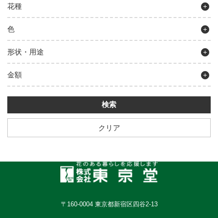
花種
色
形状・用途
金額
クリア
〒160-0004 東京都新宿区四谷2-13