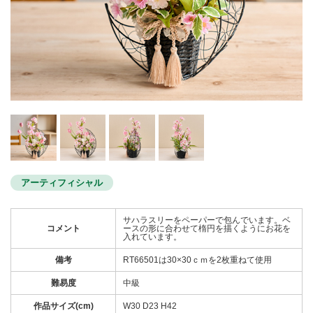
アーティフィシャル
サハラスリーをペーパーで包んでいます。ベ
コメント
ースの形に合わせて楕円を描くようにお花を
入れています。
備考
RT66501は30×30ｃｍを2枚重ねて使用
難易度
中級
作品サイズ(cm)
W30 D23 H42