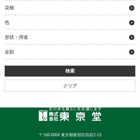
花種
色
形状・用途
金額
クリア
〒160-0004 東京都新宿区四谷2-13