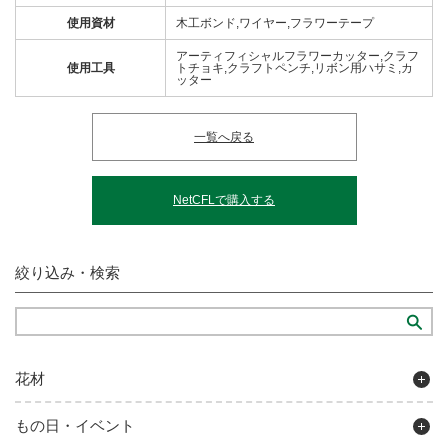
使用資材
木工ボンド,ワイヤー,フラワーテープ
アーティフィシャルフラワーカッター,クラフ
使用工具
トチョキ,クラフトペンチ,リボン用ハサミ,カ
ッター
一覧へ戻る
NetCFLで購入する
絞り込み・検索
花材
もの日・イベント