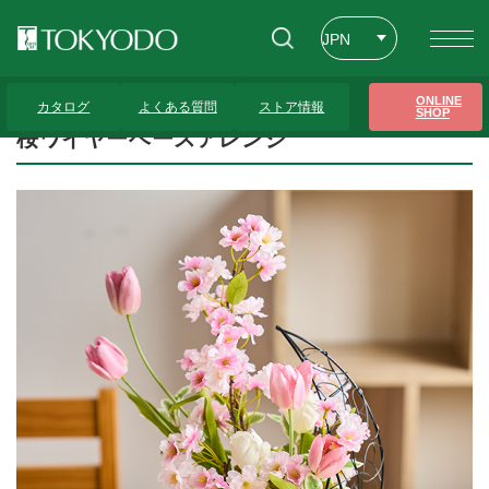
JPN
ENG
トップページ
>
プレゼンテーションギャラリー
>
桜ワイヤーベースアレンジ
ONLINE
カタログ
よくある質問
ストア情報
SHOP
CHT
桜ワイヤーベースアレンジ