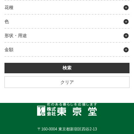
花種
色
形状・用途
金額
クリア
〒160-0004 東京都新宿区四谷2-13