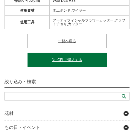
作品サイズ(cm)
W35 D23 H38
使用資材
木工ボンド,ワイヤー
アーティフィシャルフラワーカッター,クラフ
使用工具
トチョキ,カッター
一覧へ戻る
NetCFLで購入する
絞り込み・検索
花材
もの日・イベント