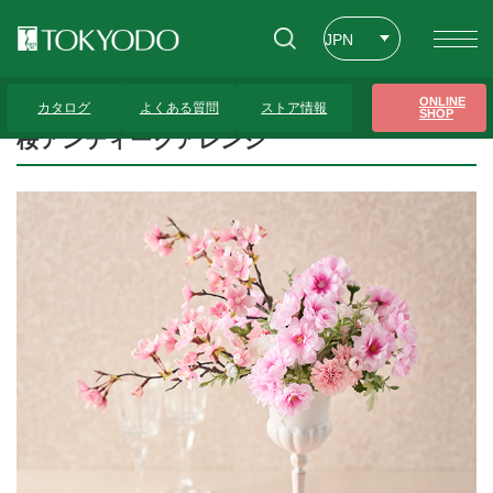
JPN
ENG
トップページ
>
プレゼンテーションギャラリー
>
桜アンティークアレンジ
ONLINE
カタログ
よくある質問
ストア情報
SHOP
CHT
桜アンティークアレンジ