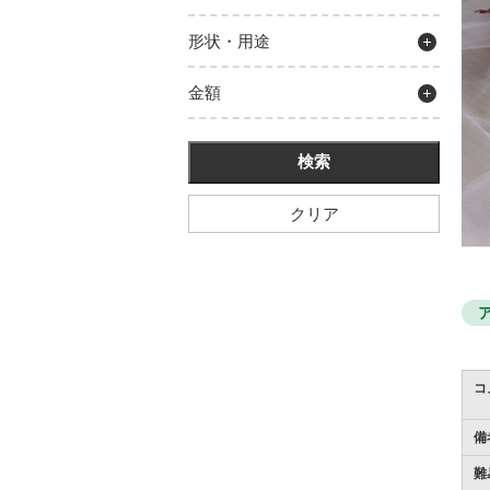
形状・用途
金額
クリア
コ
備
難