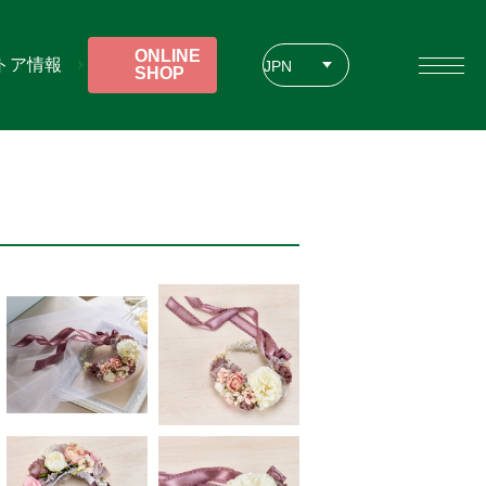
ONLINE
トア情報
JPN
SHOP
ENG
CHT