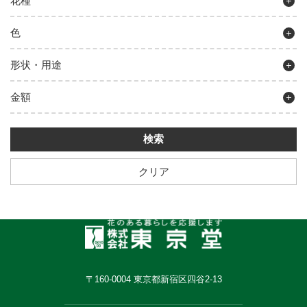
花種
色
形状・用途
金額
クリア
〒160-0004 東京都新宿区四谷2-13