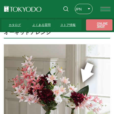
JPN
ENG
トップページ
>
プレゼンテーションギャラリー
>
オーキッドアレンジ
ONLINE
カタログ
よくある質問
ストア情報
SHOP
CHT
オーキッドアレンジ