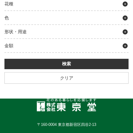
花種
色
形状・用途
金額
クリア
〒160-0004 東京都新宿区四谷2-13