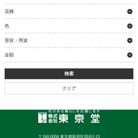
花種
色
形状・用途
金額
クリア
〒160-0004 東京都新宿区四谷2-13