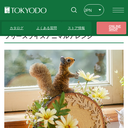
JPN
ENG
トップページ
>
プレゼンテーションギャラリー
>
ツリースライスアニマルアレンジ
ONLINE
カタログ
よくある質問
ストア情報
SHOP
CHT
ツリースライスアニマルアレンジ