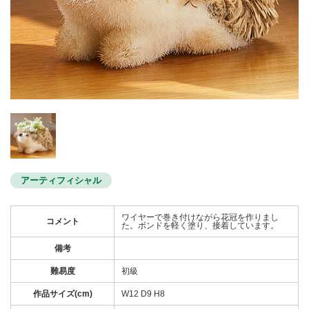
アーティフィシャル
ワイヤーで巻き付けながら花冠を作りまし
コメント
た。ボンドを軽く塗り、接着しています。
備考
難易度
初級
作品サイズ(cm)
W12 D9 H8