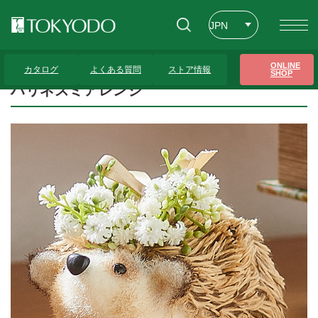
JPN
ENG
トップページ
>
プレゼンテーションギャラリー
>
ハリネズミアレンジ
ONLINE
カタログ
よくある質問
ストア情報
SHOP
CHT
ハリネズミアレンジ