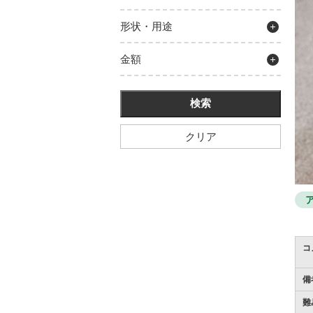
形状・用途
金額
クリア
コ
備
難