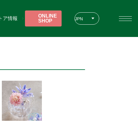
ONLINE
トア情報
JPN
SHOP
ENG
CHT