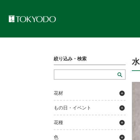
トップページ
>
プレゼンテーションギャラリー
>
水引髪飾り
絞り込み・検索
水
花材
もの日・イベント
花種
色