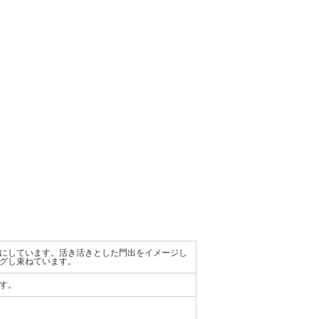
にしています。活き活きとした門出をイメージし
グし束ねています。
す。