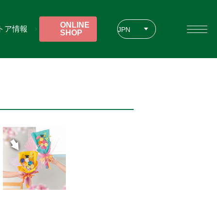
ONLINE
トア情報
JPN
SHOP
ENG
CHT