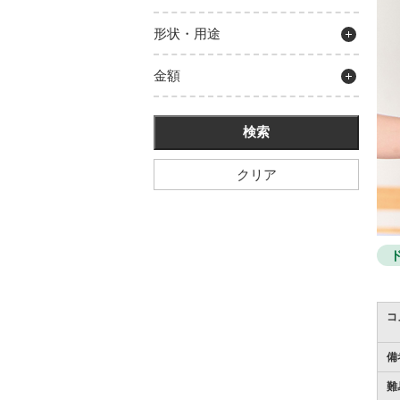
形状・用途
金額
クリア
コ
備
難