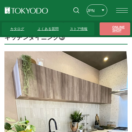
JPN
ENG
トップページ
>
プレゼンテーションギャラリー
>
キッチンダイニング③
ONLINE
カタログ
よくある質問
ストア情報
SHOP
CHT
キッチンダイニング③