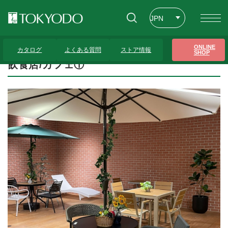
JPN
ENG
トップページ
>
プレゼンテーションギャラリー
>
飲食店/カフェ①
ONLINE
カタログ
よくある質問
ストア情報
SHOP
CHT
飲食店/カフェ①