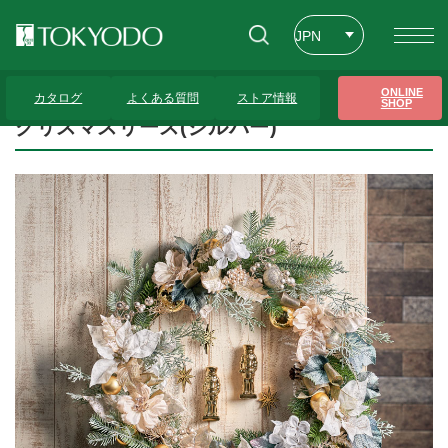
JPN
ENG
トップページ
>
プレゼンテーションギャラリー
>
クリスマスリース(シルバー)
ONLINE
カタログ
よくある質問
ストア情報
SHOP
CHT
クリスマスリース(シルバー)