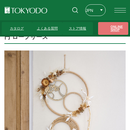
JPN
ENG
トップページ
>
プレゼンテーションギャラリー
>
円 ロープリース
ONLINE
カタログ
よくある質問
ストア情報
SHOP
CHT
円 ロープリース