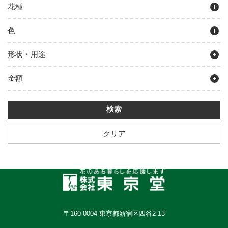
花種
色
形状・用途
金額
クリア
〒160-0004 東京都新宿区四谷2-13