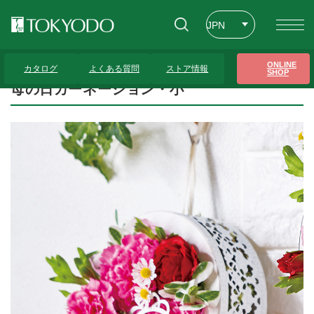
JPN
ENG
トップページ
>
プレゼンテーションギャラリー
>
母の日カーネーション・小
ONLINE
カタログ
よくある質問
ストア情報
SHOP
CHT
母の日カーネーション・小