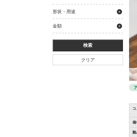
形状・用途
金額
クリア
コ
備
難