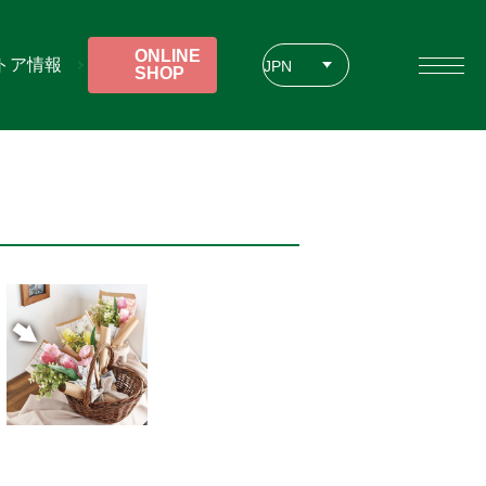
ONLINE
トア情報
JPN
SHOP
ENG
CHT