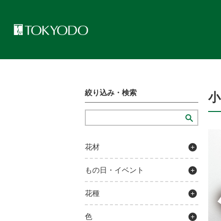
トップページ
>
プレゼンテーションギャラリー
>
小花ブーケ
絞り込み・検索
花材
もの日・イベント
花種
色