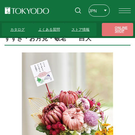
JPN
ENG
トップページ
>
プレゼンテーションギャラリー
>
すすき・お月見・敬老 白大
ONLINE
カタログ
よくある質問
ストア情報
SHOP
CHT
すすき・お月見・敬老 白大