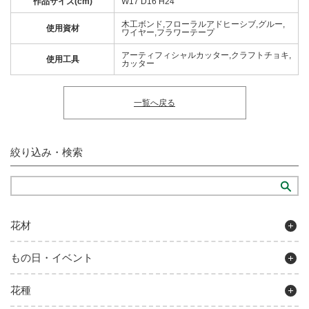
作品サイズ(cm)
W17 D16 H24
木工ボンド,フローラルアドヒーシブ,グルー,
使用資材
ワイヤー,フラワーテープ
アーティフィシャルカッター,クラフトチョキ,
使用工具
カッター
一覧へ戻る
絞り込み・検索
花材
もの日・イベント
花種