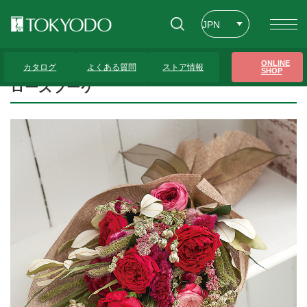
JPN
ENG
トップページ
>
プレゼンテーションギャラリー
>
ローズブーケ
ONLINE
カタログ
よくある質問
ストア情報
SHOP
CHT
ローズブーケ