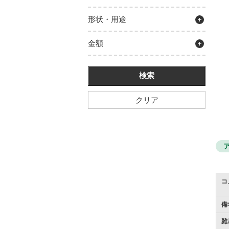
形状・用途
金額
クリア
コ
備
難