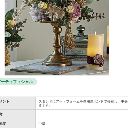
アーティフィシャル
メント
スタンドにアートフォームを多用途ボンドで接着し、中央
きます。
考
易度
中級