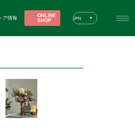
ONLINE
トア情報
JPN
SHOP
ENG
CHT