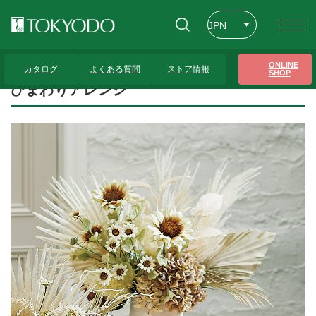
JPN
ENG
トップページ
>
プレゼンテーションギャラリー
>
ひまわりアレンジ
ONLINE
カタログ
よくある質問
ストア情報
SHOP
CHT
ひまわりアレンジ