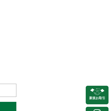
新規
お取引