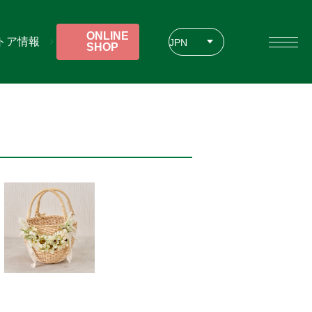
ONLINE
トア情報
JPN
SHOP
ENG
CHT